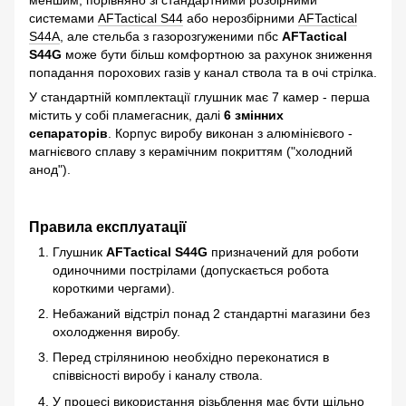
меншим, порівняно зі стандартними розбірними
системами
AFTactical S44
або нерозбірними
AFTactical
S44А
, але стельба з газорозгуженими пбс
AFTactical
S44G
може бути більш комфортною за рахунок зниження
попадання порохових газів у канал ствола та в очі стрілка.
У стандартній комплектації глушник має 7 камер - перша
містить у собі пламегасник, далі
6 змінних
сепараторів
. Корпус виробу виконан з алюмінієвого -
магнієвого сплаву з керамічним покриттям ("холодний
анод").
Правила експлуатації
Глушник
AFTactical S44G
призначений для роботи
одиночними пострілами (допускається робота
короткими чергами).
Небажаний відстріл понад 2 стандартні магазини без
охолодження виробу.
Перед стріляниною необхідно переконатися в
співвісності виробу і каналу ствола.
У процесі використання різьблення має бути щільно