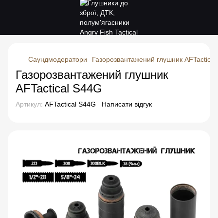
Саундмодератори
Газорозвантажений глушник AFTactica
Газорозвантажений глушник
AFTactical S44G
Артикул:
AFTactical S44G
Написати відгук