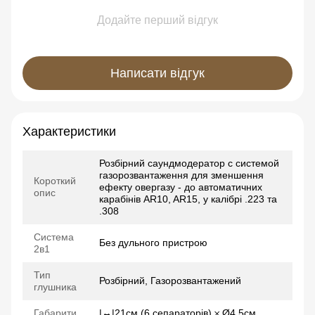
Додайте перший відгук
Написати відгук
Характеристики
Розбірний саундмодератор с системой
газорозвантаження для зменшення
Короткий
ефекту овергазу - до автоматичних
опис
карабінів АR10, AR15, у калібрі .223 та
.308
Система
Без дульного пристрою
2в1
Тип
Розбірний, Газорозвантажений
глушника
Габарити
|↔|21см (6 сепараторів) 𐄂 Ø4.5см