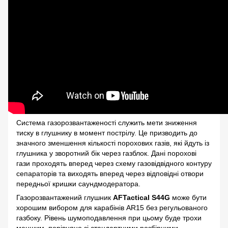
Система газорозвантаженості служить мети зниження
тиску в глушнику в момент пострілу. Це призводить до
значного зменшення кількості порохових газів, які йдуть із
глушника у зворотний бік через газблок. Дані порохові
гази проходять вперед через схему газовідвідного контуру
сепараторів та виходять вперед через відповідні отвори
передньої кришки саундмодератора.
Газорозвантажений глушник
AFTactical S44G
може бути
хорошим вибором для карабінів AR15 без регульованого
газбоку. Рівень шумоподавлення при цьому буде трохи