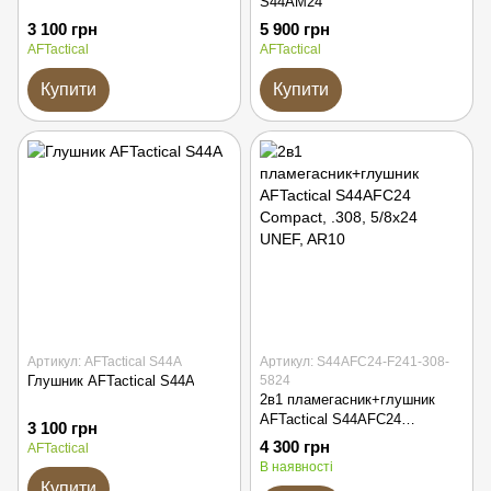
S44AM24
3 100 грн
5 900 грн
AFTactical
AFTactical
Купити
Купити
Артикул: AFTactical S44A
Артикул: S44AFC24-F241-308-
Глушник AFTactical S44A
5824
2в1 пламегасник+глушник
AFTactical S44AFC24
3 100 грн
Compact, .308, 5/8x24 UNEF,
4 300 грн
AFTactical
AR10
В наявності
Купити