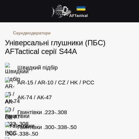
Саундмодератори
Універсальні глушники (ПБС)
AFTactical серії S44A
Швидкий підбір
AR-15 / AR-10 / CZ / HK / PCC
АК-74 / АК-47
Гвинтівки .223-.308
Гвинтівки .300-.338-.50