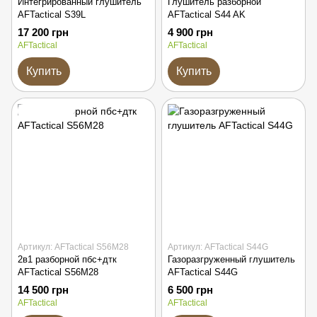
Интегрированный глушитель
Глушитель разборной
AFTactical S39L
AFTactical S44 AK
17 200 грн
4 900 грн
AFTactical
AFTactical
Купить
Купить
Подарок
Артикул: AFTactical S56M28
Артикул: AFTactical S44G
2в1 разборной пбс+дтк
Газоразгруженный глушитель
AFTactical S56M28
AFTactical S44G
14 500 грн
6 500 грн
AFTactical
AFTactical