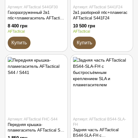
Артикул: AFTactical S44GF30
Артикул: AFTactical S441F24
Газоразгруженный 2в1
2в1 разборной пбс+пламегас
пбс+пламегаситель AFTactical
AFTactical S441F24
S44GF30 AK
8 400 грн
10 500 грн
AFTactical
AFTactical
Купить
Купить
Артикул: AFTactical FHC-S44
Артикул: AFTactical BS44-SLA-
Передняя крышка-
FH
Задняя часть AFTactical
пламегаситель AFTactical S44
BS44-SLA-FH с
/ S441
1 850 грн