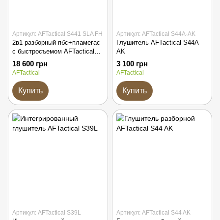
Артикул: AFTactical S441 SLA FH
Артикул: AFTactical S44A-AK
2в1 разборный пбс+пламегас
Глушитель AFTactical S44A
с быстросъемом AFTactical
AK
S441 SLA FH
18 600 грн
3 100 грн
AFTactical
AFTactical
Купить
Купить
Артикул: AFTactical S39L
Артикул: AFTactical S44 AK