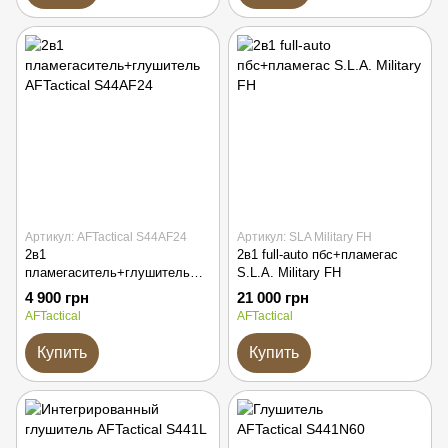
Артикул: AFTactical S44AF24
Артикул: SLA Military FH
2в1
2в1 full-auto пбс+пламегас
пламегаситель+глушитель
S.L.A. Military FH
AFTactical S44AF24
4 900 грн
21 000 грн
AFTactical
AFTactical
Купить
Купить