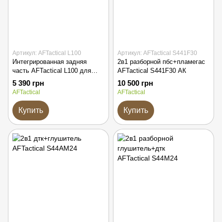
Артикул: AFTactical L100
Артикул: AFTactical S441F30
Интегрированная задняя
2в1 разборной пбс+пламегас
часть AFTactical L100 для
AFTactical S441F30 АК
глушителей S44/S441 серии
5 390 грн
10 500 грн
AFTactical
AFTactical
Купить
Купить