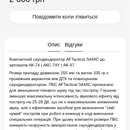
Повідомити коли з'явиться
Опис
Відгуки
Компактний саундмодератор AFTactical S44AС до
автоматів АК-74 | АКС-74У | АК-47.
Розмір приладу довжиною 155 мм та вагою 335 гр є
проміжним варіантом між ДТК та повноцінним
саундмодератором. ПБС AFTactical S44AС призначені
для зменшення пікового шуму під час пострілу. Глушник
зменшує максимальну інтенсивність звукового ефекту від
пострілу на 25-28 Дб, що не є максимальним зниженням
звуку, але є ефективним засобом для визначення "свій-
чужий" пострілів при роботі в команді в ході виконання
спеціальних операцій. При цьому компактні розміри ПБС
знижують незручність використання саундмодератора у