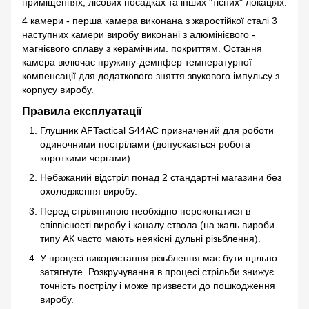
приміщеннях, лісових посадках та інших "тісних" локаціях.
4 камери - перша камера виконана з жаростійкої сталі 3
наступних камери виробу виконані з алюмінієвого -
магнієвого сплаву з керамічним. покриттям. Остання
камера включає пружину-демпфер температурної
компенсації для додаткового зняття звукового імпульсу з
корпусу виробу.
Правила експлуатації
Глушник AFTactical S44AC призначений для роботи
одиночними пострілами (допускається робота
короткими чергами).
Небажаний відстріл понад 2 стандартні магазини без
охолодження виробу.
Перед стріляниною необхідно переконатися в
співвісності виробу і каналу ствола (на жаль вироби
типу АК часто мають неякісні дульні різьблення).
У процесі використання різьблення має бути щільно
затягнуте. Розкручування в процесі стрільби знижує
точність пострілу і може призвести до пошкодження
виробу.