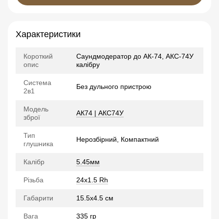
Характеристики
Короткий
Саундмодератор до АК-74, АКС-74У
опис
калібру
Система
Без дульного пристрою
2в1
Модель
АК74 | АКС74У
зброї
Тип
Нерозбірний, Компактний
глушника
Калібр
5.45мм
Різьба
24x1.5 Rh
Габарити
15.5х4.5 см
Вага
335 гр