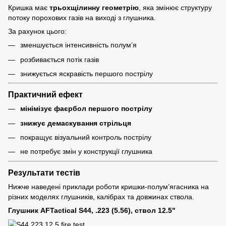
Кришка має
трьохщілинну геометрію
, яка змінює структуру
потоку порохових газів на виході з глушника.
За рахунок цього:
зменшується інтенсивність полум’я
розбивається потік газів
знижується яскравість першого пострілу
Практичний ефект
мінімізує фаєрбол першого пострілу
знижує демаскування стрільця
покращує візуальний контроль пострілу
не потребує змін у конструкції глушника
Результати тестів
Нижче наведені приклади роботи кришки-полум’ягасника на
різних моделях глушників, калібрах та довжинах ствола.
Глушник
AFTactical
S44, .223 (5.56), ствол 12.5"