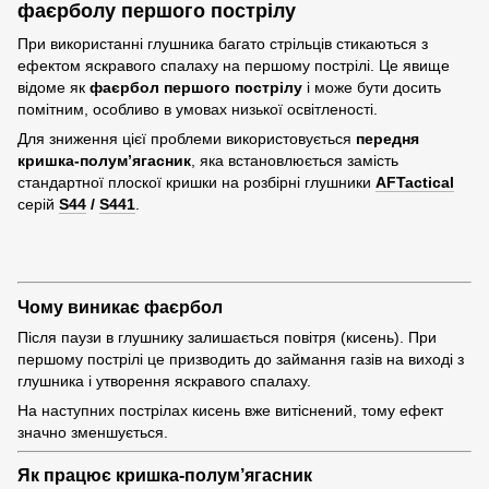
фаєрболу першого пострілу
При використанні глушника багато стрільців стикаються з
ефектом яскравого спалаху на першому пострілі. Це явище
відоме як
фаєрбол першого пострілу
і може бути досить
помітним, особливо в умовах низької освітленості.
Для зниження цієї проблеми використовується
передня
кришка-полум’ягасник
, яка встановлюється замість
стандартної плоскої кришки на розбірні глушники
AFTactical
серій
S44
/
S441
.
Чому виникає фаєрбол
Після паузи в глушнику залишається повітря (кисень). При
першому пострілі це призводить до займання газів на виході з
глушника і утворення яскравого спалаху.
На наступних пострілах кисень вже витіснений, тому ефект
значно зменшується.
Як працює кришка-полум’ягасник