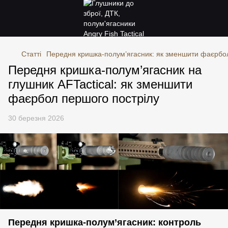
Статті
Передня кришка-полум’ягасник: як зменшити фаєрбо
Передня кришка-полум’ягасник на
глушник AFTactical: як зменшити
фаєрбол першого пострілу
30 березня 2026
Передня кришка-полум’ягасник: контроль