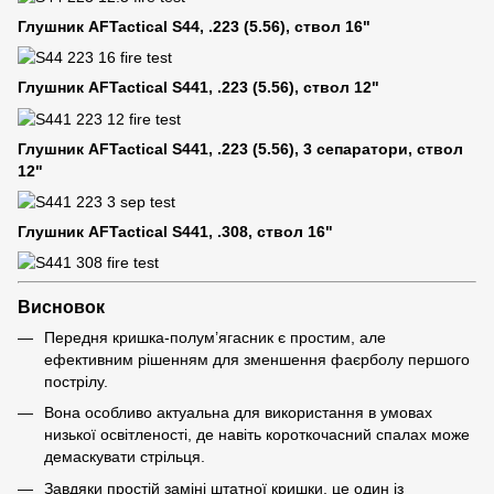
Глушник
AFTactical
S44, .223 (5.56), ствол 16"
Глушник
AFTactical
S441, .223 (5.56), ствол 12"
Глушник
AFTactical
S441, .223 (5.56), 3 сепаратори, ствол
12"
Глушник
AFTactical
S441, .308, ствол 16"
Висновок
Передня кришка-полум’ягасник є простим, але
ефективним рішенням для зменшення фаєрболу першого
пострілу.
Вона особливо актуальна для використання в умовах
низької освітленості, де навіть короткочасний спалах може
демаскувати стрільця.
Завдяки простій заміні штатної кришки, це один із