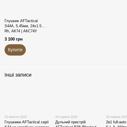
Глушник AFTactical
S44A, 5.45мм, 24x1.5
Rh, АК74 | АКС74У
3 100 грн
Купити
Інші записи
10 жовтня 2025
29 червня 2025
29 червня 202
Глушники AFTactical серії
Дульний пристрій
2в1 full-au