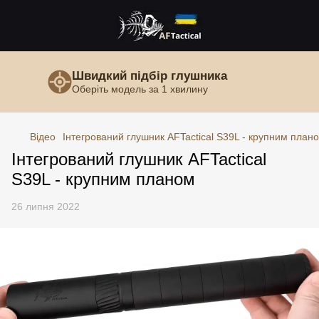
Швидкий підбір глушника
Оберіть модель за 1 хвилину
Відео
Інтегрований глушник AFTactical S39L - крупним план
Інтегрований глушник AFTactical
S39L - крупним планом
26 липня 2022