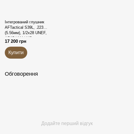
Інтегрований глушник
AFTactical S39L, .223
(5.56мм), 1/2x28 UNEF,
AR15 | M4 | M5,
17 200 грн
Болтовик .223
Купити
Обговорення
Додайте перший відгук