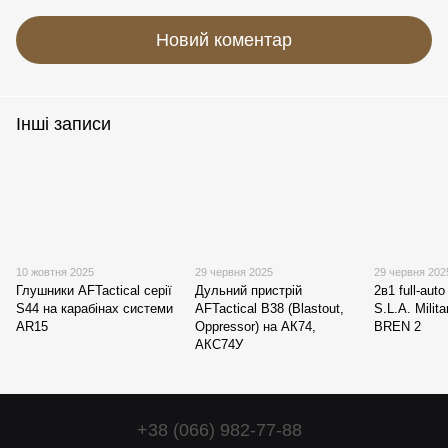
Новий коментар
Інші записи
10 жовтня 2025
29 червня 2025
29 червня 202
Глушники AFTactical серії
Дульний пристрій
2в1 full-au
S44 на карабінах системи
AFTactical B38 (Blastout,
S.L.A. Milit
AR15
Oppressor) на АК74,
BREN 2
АКС74У
+38 (066) 982-77-88