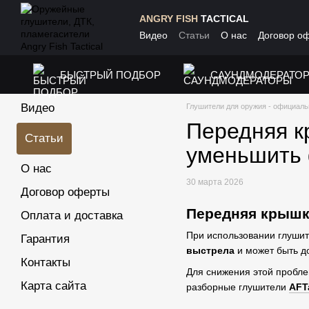
Перейти к основному контенту
ANGRY FISH
TACTICAL
Видео
Статьи
О нас
Договор о
БЫСТРЫЙ ПОДБОР
САУНДМОДЕРАТО
Видео
Глушители для оружия - официальн
Передняя к
Статьи
уменьшить 
О нас
30 марта 2026
Договор оферты
Передняя крышк
Оплата и доставка
При использовании глушит
Гарантия
выстрела
и может быть д
Контакты
Для снижения этой пробл
Карта сайта
разборные глушители
AFTa