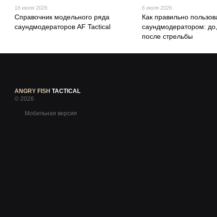
18 июля 2026
6 июля 2026
Справочник модельного ряда
Как правильно пользов
саундмодераторов AF Tactical
саундмодератором: до,
после стрельбы
ANGRY FISH
TACTICAL
© 2026
Мобильная версия