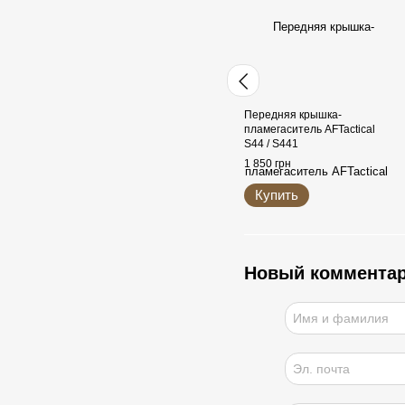
Передняя крышка-
пламегаситель AFTactical
S44 / S441
1 850 грн
Купить
Новый коммента