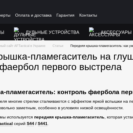
ферты
Оплата и доставка
Гарантия
Контакты
РЫ
ДУЛЬНЫЕ УСТРОЙСТВА
АКСЕССУАРЫ
ый сайт AFTactical в Украине
Статьи
Передняя крышка-пламегаситель: как у
рышка-пламегаситель на глуши
фаербол первого выстрела
а-пламегаситель: контроль фаербола пер
еля многие стрелки сталкиваются с эффектом яркой вспышки на пе
овольно заметным, особенно в условиях низкой освещённости.
емы используется
передняя крышка-пламегаситель
, которая уст
ctical
серий
S44
/
S441
.