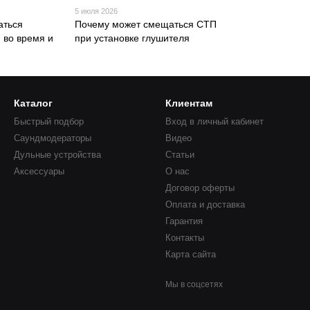
5 июля 2026
аться
Почему может смещаться СТП
 во время и
при установке глушителя
Каталог
Клиентам
Быстрый подбор
Вход в личный кабинет
Саундмодераторы
Видео
Дульные устройства
Статьи
Аксессуары
О нас
Договор оферты
Оплата и доставка
Гарантия
Контакты
Карта сайта
Мы в соцсетях