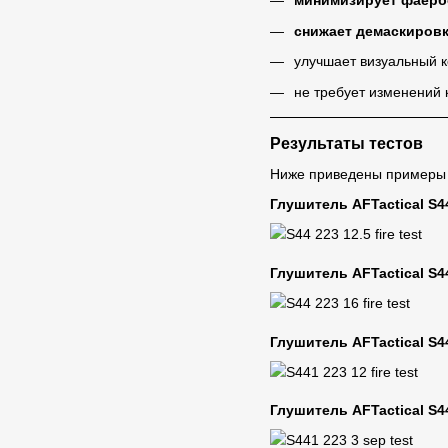
минимизирует фаерб
снижает демаскировк
улучшает визуальный 
не требует изменений 
Результаты тестов
Ниже приведены примеры р
Глушитель
AFTactical
S44
Глушитель
AFTactical
S44
Глушитель
AFTactical
S4
Глушитель
AFTactical
S4