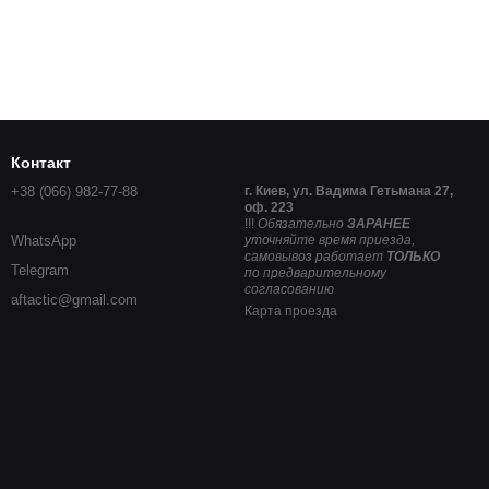
Контакт
+38 (066) 982-77-88
г. Киев, ул. Вадима Гетьмана 27,
оф. 223
!!!
Обязательно
ЗАРАНЕЕ
WhatsApp
уточняйте время приезда,
самовывоз работает
ТОЛЬКО
Telegram
по предварительному
согласованию
aftactic@gmail.com
Карта проезда