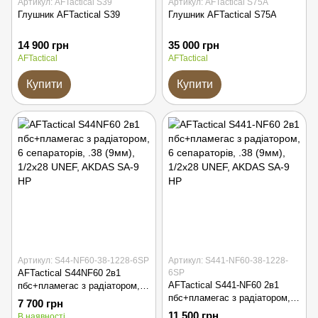
Артикул: AFTactical S39
Артикул: AFTactical S75A
Глушник AFTactical S39
Глушник AFTactical S75A
14 900 грн
35 000 грн
AFTactical
AFTactical
Купити
Купити
Артикул: S44-NF60-38-1228-6SP
Артикул: S441-NF60-38-1228-
AFTactical S44NF60 2в1
6SP
AFTactical S441-NF60 2в1
пбс+пламегас з радіатором, 6
пбс+пламегас з радіатором, 6
сепараторів, .38 (9мм), 1/2x28
7 700 грн
сепараторів, .38 (9мм), 1/2x28
UNEF, AKDAS SA-9 HP
11 500 грн
В наявності