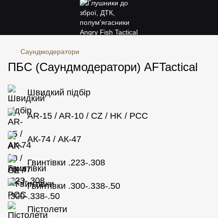
Саундмодератори
ПБС (Саундмодератори) AFTactical
Швидкий підбір
AR-15 / AR-10 / CZ / HK / PCC
АК-74 / АК-47
Гвинтівки .223-.308
Гвинтівки .300-.338-.50
Пістолети