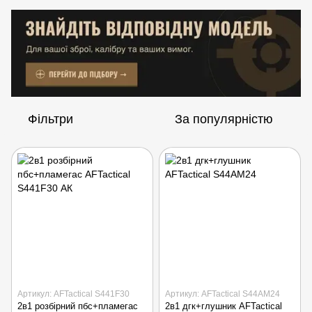
Фільтри
За популярністю
Артикул: AFTactical S441F30
Артикул: AFTactical S44AM24
2в1 розбірний пбс+пламегас
2в1 дгк+глушник AFTactical