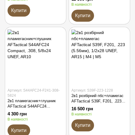
UNEF, AKDAS SA-9 HP
В наявності
Купити
Купити
Артикул: S44AFC24-F241-308-
Артикул: S39F-223-1228
5824
2в1 розбірний пбс+пламегас
2в1 пламегасник+глушник
AFTactical S39F, F201, .223
AFTactical S44AFC24
(5.56мм), 1/2x28 UNEF, AR15 |
16 500 грн
Compact, .308, 5/8x24 UNEF,
M4 | M5
4 300 грн
В наявності
AR10
В наявності
Купити
Купити