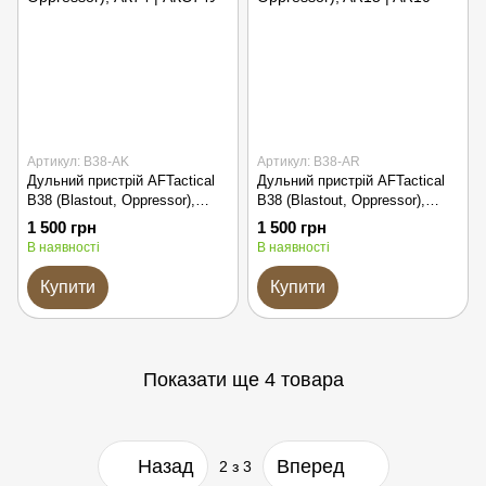
Артикул: B38-AK
Артикул: B38-AR
Дульний пристрій AFTactical
Дульний пристрій AFTactical
B38 (Blastout, Oppressor),
B38 (Blastout, Oppressor),
АК74 | АКС74У
AR15 | AR10
1 500 грн
1 500 грн
В наявності
В наявності
Купити
Купити
Показати ще 4 товара
Назад
Вперед
2
з 3